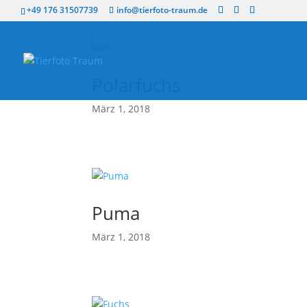
+49 176 31507739
info@tierfoto-traum.de
Polarfuchs
März 1, 2018
Puma
März 1, 2018