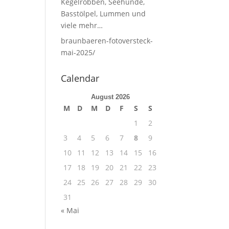
Kegelrobben, Seehunde,
Basstölpel, Lummen und
viele mehr…
braunbaeren-fotoversteck-
mai-2025/
Calendar
August 2026
M
D
M
D
F
S
S
1
2
3
4
5
6
7
8
9
10
11
12
13
14
15
16
17
18
19
20
21
22
23
24
25
26
27
28
29
30
31
« Mai