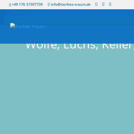
twittern
+49 176 31507739
info@tierfoto-traum.de
teilen
teilen
Wölfe, Luchs, Keiler