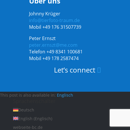
Über uns
Johnny Krüger
info@tierfoto-traum.de
Mobil +49 176 31507739
Peter Ernszt
peter.ernszt@me.com
Telefon +49 8341 100681
Mobil +49 178 2587474
Let’s connect

This post is also available in:
Englisch
Sprachenschalter
Deutsch
English
(
Englisch
)
webseite-bc.de