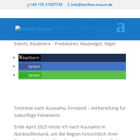
+49 176 31507739
info@tierfoto-traum.de
Testbesuch in Finnland /
Finnisch Lappland
Events
,
Raubtiere - Predatoren
,
Raubvögel
,
Vögel
twittern
teilen
teilen
Testreise nach Kuusamo, Finnland – Vorbereitung für
zukünftige Fotoevents
Ende April 2025 reiste ich nach Kuusamo in
Nordostfinnland, um die Region hinsichtlich ihrer