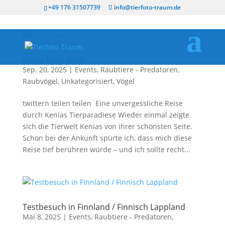
+49 176 31507739
info@tierfoto-traum.de
Kenia Tour 2025
Sep. 20, 2025
|
Events
,
Raubtiere - Predatoren
,
Raubvögel
,
Unkategorisiert
,
Vögel
twittern teilen teilen Eine unvergessliche Reise
durch Kenias Tierparadiese Wieder einmal zeigte
sich die Tierwelt Kenias von ihrer schönsten Seite.
Schon bei der Ankunft spürte ich, dass mich diese
Reise tief berühren würde – und ich sollte recht...
Testbesuch in Finnland / Finnisch Lappland
Mai 8, 2025
|
Events
,
Raubtiere - Predatoren
,